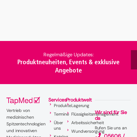
Regelmäßige Updates:
Produktneuheiten, Events & exklusive
Angebote
Services
Produktwelt
Produkte
Lagerung
Vertrieb von
Wir sind für Sie
Termine
Flüssigkeitsmanagement
medizinischen
da
Über
Arbeitssicherheit
Spitzentechnologien
Rufen Sie uns an
uns
und innovativen
Wundversorgung
05606 /
Katalog