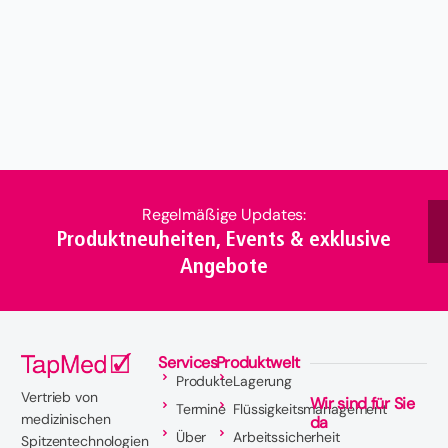
Datenschutzhinweisen
.
Anfrage senden
Regelmäßige Updates:
Produktneuheiten, Events & exklusive
Angebote
Services
Produktwelt
Produkte
Lagerung
Vertrieb von
Wir sind für Sie
Termine
Flüssigkeitsmanagement
medizinischen
da
Über
Arbeitssicherheit
Spitzentechnologien