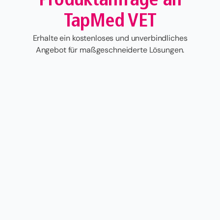
Produktanfrage an
TapMed VET
Erhalte ein kostenloses und unverbindliches
Angebot für maßgeschneiderte Lösungen.
Vorname
Nachname
Klinik / Praxis
Deine E-Mail-Adresse
Dieses Produkt (Sicherheitsspritzen- und kanülen) anfragen?
Ja