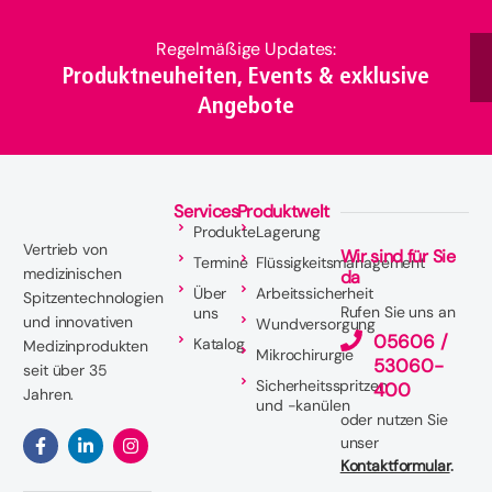
Regelmäßige Updates:
Produktneuheiten, Events & exklusive
Angebote
Services
Produktwelt
Produkte
Lagerung
Vertrieb von
Wir sind für Sie
Termine
Flüssigkeitsmanagement
medizinischen
da
Über
Arbeitssicherheit
Spitzentechnologien
Rufen Sie uns an
uns
und innovativen
Wundversorgung
05606 /
Katalog
Medizinprodukten
Mikrochirurgie
53060-
seit über 35
Sicherheitsspritzen
400
Jahren.
und -kanülen
oder nutzen Sie
unser
Kontaktformular
.