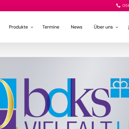
056
Produkte
Termine
News
Über uns
Lagerung
Team
Flüssigkeitsmanagement
Unternehm
Arbeitssicherheit
Wundversorgung
Katalog