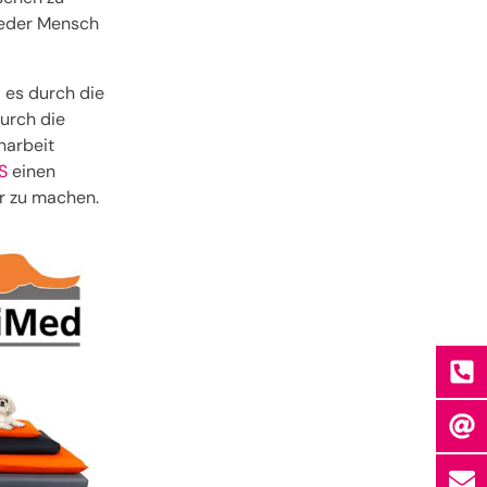
 jeder Mensch
i es durch die
urch die
narbeit
S
einen
r zu machen.