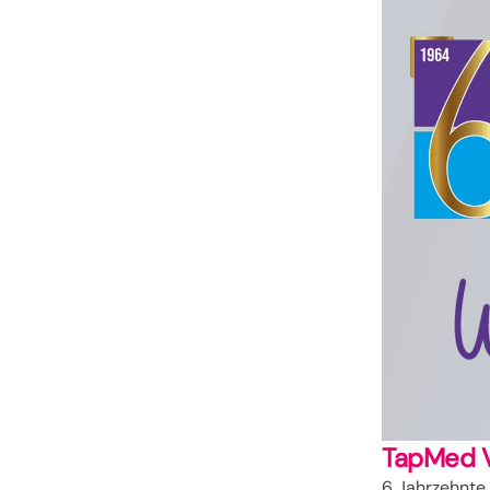
TapMed V
6 Jahrzehnte