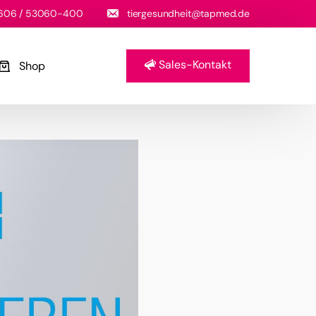
06 / 53060-400
tiergesundheit@tapmed.de
Sales-Kontakt
Shop
en