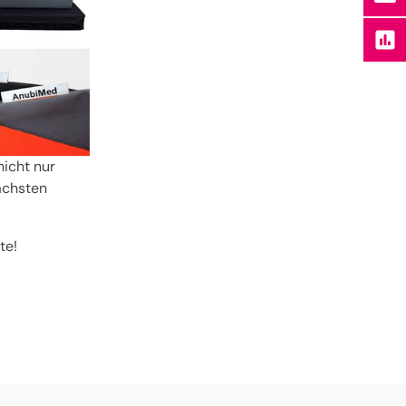
nicht nur
ächsten
te!