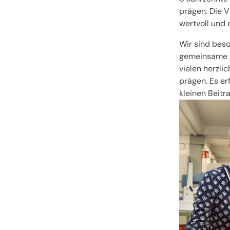
prägen. Die V
wertvoll und e
Wir sind beso
gemeinsame 
vielen herzl
prägen. Es er
kleinen Beitr