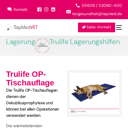
05606 / 53060-400
Kontakt
tiergesundheit@tapmed.de
Sales-Kontakt
Lagerung
Trulife Lagerungshilfen
Trulife OP-
Tischauflage
Die Trulife OP-Tischauflagen
dienen der
Dekubitusprophylaxe und
können bei allen Operationen
verwendet werden.
Die wärmeleitenden