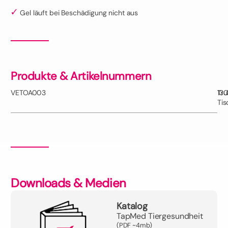
Gel läuft bei Beschädigung nicht aus
Produkte & Artikelnummern
VETOA003
Tru
130
Tis
Downloads & Medien
Katalog
TapMed Tiergesundheit
(PDF ~4mb)