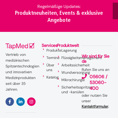
Regelmäßige Updates:
Produktneuheiten, Events & exklusive
Angebote
Services
Produktwelt
Produkte
Lagerung
Vertrieb von
Wir sind für Sie
Termine
Flüssigkeitsmanagement
medizinischen
da
Über
Arbeitssicherheit
Spitzentechnologien
Rufen Sie uns an
uns
und innovativen
Wundversorgung
05606 /
Katalog
Medizinprodukten
Mikrochirurgie
53060-
seit über 35
Sicherheitsspritzen
400
Jahren.
und -kanülen
oder nutzen Sie
unser
Kontaktformular
.